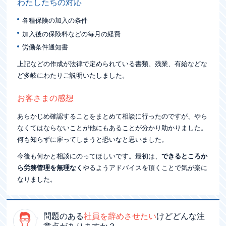
わたしたちの対応
各種保険の加入の条件
お電話でお問い合わせ
053-545-9033
加入後の保険料などの毎月の経費
労働条件通知書
営業日時 8:30～17:30 月～金（祝日を除く）
上記などの作成が法律で定められている書類、残業、有給などな
お問い合わせ
ど多岐にわたりご説明いたしました。
お客さまの感想
あらかじめ確認することをまとめて相談に行ったのですが、やら
なくてはならないことが他にもあることが分かり助かりました。
何も知らずに雇ってしまうと恐いなと思いました。
今後も何かと相談にのってほしいです。最初は、
できるところか
ら労務管理を無理なく
やるようアドバイスを頂くことで気が楽に
なりました。
問題のある
社員を辞めさせたい
けど
どんな注
意点がありますか？