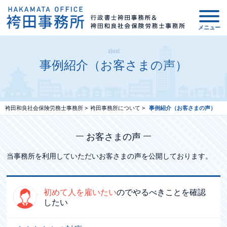
事務所について
about
事例紹介（お客さまの声）
建設業の方へ
新着情報
袴田和良社会保険労務士事務所
>
袴田事務所について
>
事例紹介（お客さまの声）
所長ブログ
お客さまの声
サービス案内
当事務所を利用していただいお客さまの声を公開しております。
Q&A
初めて人を雇いたい
ので
やるべきことを確認
したい
アクセスマップ