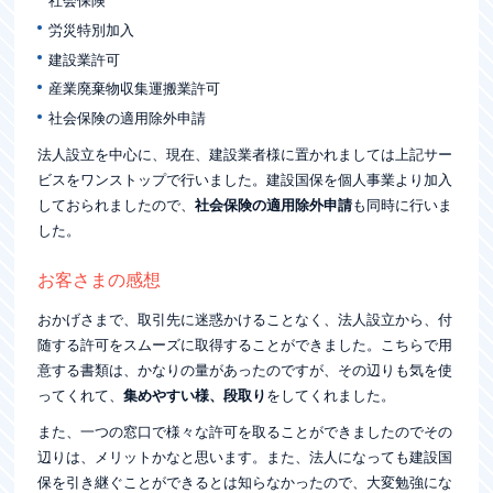
社会保険
労災特別加入
建設業許可
産業廃棄物収集運搬業許可
社会保険の適用除外申請
法人設立を中心に、現在、建設業者様に置かれましては上記サー
ビスをワンストップで行いました。建設国保を個人事業より加入
しておられましたので、
社会保険の適用除外申請
も同時に行いま
した。
お客さまの感想
おかげさまで、取引先に迷惑かけることなく、法人設立から、付
随する許可をスムーズに取得することができました。こちらで用
意する書類は、かなりの量があったのですが、その辺りも気を使
ってくれて、
集めやすい様、段取り
をしてくれました。
また、一つの窓口で様々な許可を取ることができましたのでその
辺りは、メリットかなと思います。また、法人になっても建設国
保を引き継ぐことができるとは知らなかったので、大変勉強にな