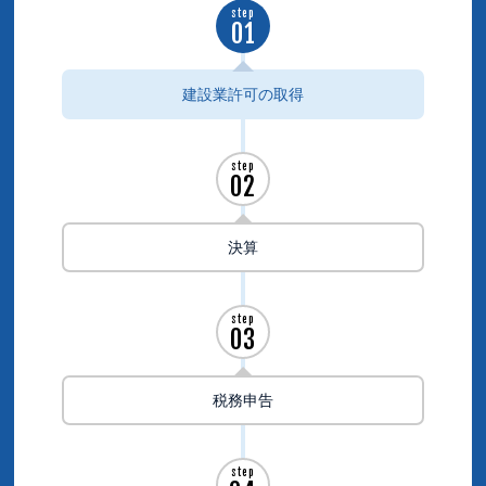
step
01
建設業許可の取得
step
02
決算
step
03
税務申告
step