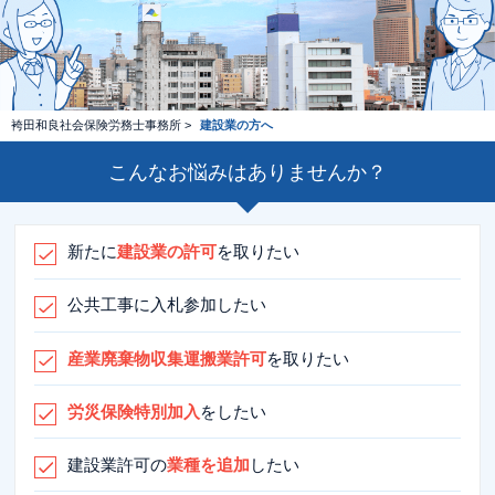
お電話でお問い合わせ
053-545-9033
営業日時 8:30～17:30 月～金（祝日を除く）
袴田和良社会保険労務士事務所
>
建設業の方へ
お問い合わせ
こんなお悩みはありませんか？
新たに
建設業の許可
を取りたい
公共工事に入札参加したい
産業廃棄物収集運搬業許可
を取りたい
労災保険特別加入
をしたい
建設業許可の
業種を追加
したい